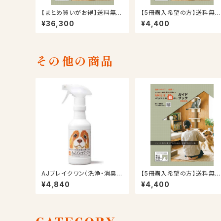
【まとめ買いがお得】送料無
【5冊購入希望の方】送料無
料！事業者向け50冊パック！A
＆1冊無料プレゼント！AMILI
¥36,300
¥4,400
MILIEペットとの暮らしガイド
ペットとの暮らしガイドブック
ブック2026
2026
その他の商品
AJブレイクワン（洗浄・消臭・
【5冊購入希望の方】送料無
除菌） 3本セット 300ｇ（ス
＆1冊無料プレゼント！AMILI
¥4,840
¥4,400
プレータイプ）
ペットとの暮らしガイドブック
2026