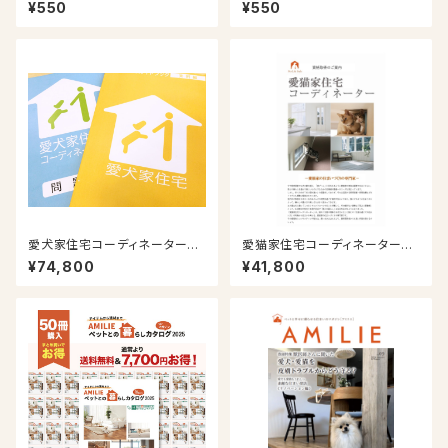
021/3/20号）
025/9/30号）
¥550
¥550
愛犬家住宅コーディネーター通
愛猫家住宅コーディネーター通
信講座
信講座
¥74,800
¥41,800